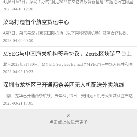
4月6日至7日，菜鸟主办的“洞见2023航空物流数智新基建“专题论坛在阿里
巴巴西溪园区举行。来自航空物流领域的专家学者、商业领袖、业界大咖
2023-04-10 12:36
齐聚一堂，与会各方围绕“航空物流数智新基建“展开了讨论并达成共识，着
眼货
菜鸟打造首个航空货运中心
4月3日，菜鸟与深圳宝安国际机场（以下简称深圳机场）签署合作协议，
双方将联手打造菜鸟国际快递全国首个航空货运中心，并引入更多国际航
2023-04-06 09:50
空货运航线，加大全货机运力投放，为“国货出海“进一步提速。据了解，该
中心位于深
MYEG与中国海关机构签署协议，Zetrix区块链平台上
实现跨境贸易互联互通
北京2023年3月30日，MY E.G.Services Berhad ("MYEG")与中华人民共和国
海关总署（"GACC"）全资机构东方物通科技有限公司（East Logistic-Link
2023-04-03 10:23
Co.Ltd.）签署合作协议，共同在Zetrix区块链平台上提供全方面的跨境贸易
便
深圳市龙华区已开通两条美团无人机配送外卖航线
目前，龙华已开通两条航线。去年8月13日，美团无人机与天虹数科宣布达
成战略合作，双方将以天虹龙华购物中心为起点，共同探索无人机配送模
2023-03-21 17:05
式，并开通龙华天虹至北站壹号航线。今年2月，龙华天虹至鸿荣源“天骏
的第二条航线
点击或上拉显示更多