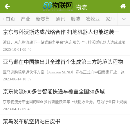
物流
1
首页
产业
新零售
通讯
服装
农牧业
家居
医疗
/
0
京东与科沃斯达成战略合作 扫地机器人也能送装一
体！
近日，京东物流旗下一站式服务平台“京东服务+“与科沃斯机器人达成战略
合作，在扫地机器人领域率先推出“送装一体“一站式服务。消费者在京东自
2025-10-01 09:46
营店铺购买科沃斯机器人产品，将由“京东服务+“提供末端“送装一体“服务
亚马逊在中国推出其全球首个集成第三方跨境头程物
流解决方案
亚马逊跨境承运伙伴方案（Amazon SEND）宣布正式向中国卖家开放，这
是亚马逊推出的全球首个集成第三方跨境头程物流解决方案，将为跨境电
2023-06-14 10:59
商卖家提供一站式跨境头程物流服务。目前，该服务已上线空派入仓模
式，并面向中国、
京东物流600多台智能快递车覆盖全国30多城
京东物流分布全国的600 多台智能快递车上线揽收业务，成为行业首个规模
化实现“揽派一体“的功能型无人车。京东快递小哥接到寄件订单后，可以与
2023-04-17 09:43
用户进行电话沟通，在获得用户同意后，便可将该用户的揽收订单调配到
可用的
菜鸟发布航空货站白皮书