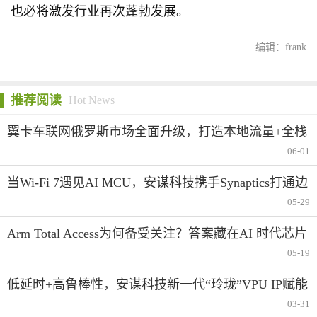
也必将激发行业再次蓬勃发展。
编辑：frank
推荐阅读
Hot News
翼卡车联网俄罗斯市场全面升级，打造本地流量+全栈
合规生态服务
06-01
当Wi-Fi 7遇见AI MCU，安谋科技携手Synaptics打通边
缘智能的“最后一米”
05-29
Arm Total Access为何备受关注？答案藏在AI 时代芯片
产业创新变革中
05-19
低延时+高鲁棒性，安谋科技新一代“玲珑”VPU IP赋能
AI视频应用
03-31