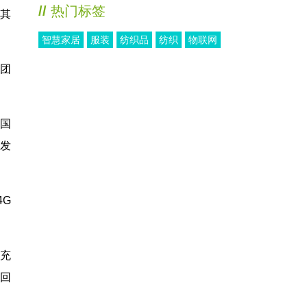
//
热门标签
和其
智慧家居
服装
纺织品
纺织
物联网
集团
美国
月发
4G
充
回