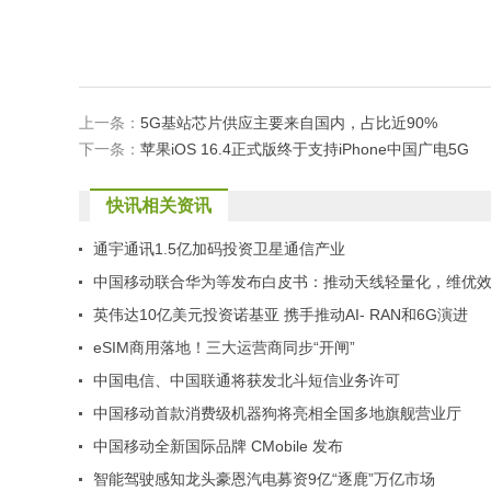
上一条：
5G基站芯片供应主要来自国内，占比近90%
下一条：
苹果iOS 16.4正式版终于支持iPhone中国广电5G
快讯相关资讯
通宇通讯1.5亿加码投资卫星通信产业
中国移动联合华为等发布白皮书：推动天线轻量化，维优
提升 30 倍以上
英伟达10亿美元投资诺基亚 携手推动AI- RAN和6G演进
eSIM商用落地！三大运营商同步“开闸”
中国电信、中国联通将获发北斗短信业务许可
中国移动首款消费级机器狗将亮相全国多地旗舰营业厅
中国移动全新国际品牌 CMobile 发布
智能驾驶感知龙头豪恩汽电募资9亿“逐鹿”万亿市场