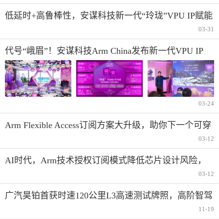
低延时+高鲁棒性，安谋科技新一代“玲珑”VPU IP赋能
AI视频应用
03-31
代号“峨眉”！安谋科技Arm China发布新一代VPU IP
03-24
Arm Flexible Access订阅方案大升级，助你下一个可穿
戴设备会更聪明
03-12
AI时代，Arm技术授权订阅模式降低芯片设计风险，
让创新团队专注核心差异化
03-12
广汽昊铂首获时速120公里L3高速测试牌照，高阶智驾
迈入实用化新阶段
11-19