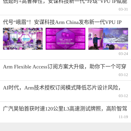
低延时+高鲁棒性，安谋科技新一代“玲珑”VPU IP赋能
AI视频应用
03-31
代号“峨眉”！安谋科技Arm China发布新一代VPU IP
03-24
Arm Flexible Access订阅方案大升级，助你下一个可穿
戴设备会更聪明
03-12
AI时代，Arm技术授权订阅模式降低芯片设计风险，
让创新团队专注核心差异化
03-12
广汽昊铂首获时速120公里L3高速测试牌照，高阶智驾
迈入实用化新阶段
11-19