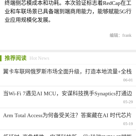
终端侧芯模成本和功耗。本次验证标志着RedCap在工
业和车联场景已具备端到端商用能力，能够赋能5G行
业应用规模化发展。
编辑：frank
推荐阅读
Hot News
翼卡车联网俄罗斯市场全面升级，打造本地流量+全栈
合规生态服务
06-01
当Wi-Fi 7遇见AI MCU，安谋科技携手Synaptics打通边
缘智能的“最后一米”
05-29
Arm Total Access为何备受关注？答案藏在AI 时代芯片
产业创新变革中
05-19