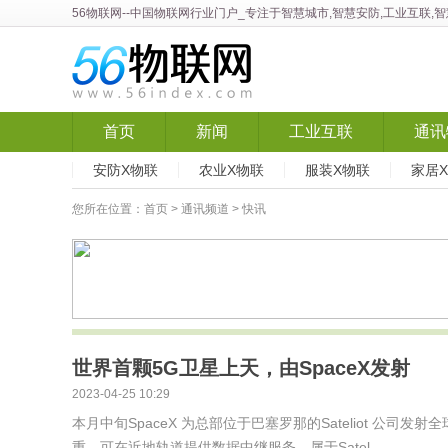
56物联网
--中国物联网行业门户_专注于智慧城市,智慧安防,工业互联,
首页
新闻
工业互联
通讯
安防X物联
农业X物联
服装X物联
家居
您所在位置：
首页
>
通讯频道
> 快讯
世界首颗5G卫星上天，由SpaceX发射
2023-04-25 10:29
本月中旬SpaceX 为总部位于巴塞罗那的Sateliot 公司发射全
重，可在近地轨道提供数据中继服务，属于Satel...