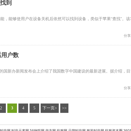
能找到
我的设备”功能，能够使用户在设备关机后依然可以找到设备，类似于苹果“查找”。该
分享
话用户数
今天的国新办新闻发布会上介绍了我国数字中国建设的最新进展。据介绍，目
分享
2
3
4
5
下一页>
>>
时尚网
时尚元素网
56物联网
华衣网
纺服网
品牌时尚网
服装时尚网
纺服资本圈
36