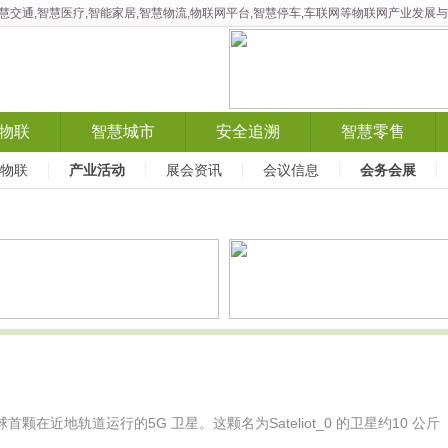
智慧交通,智慧医疗,智能家居,智慧物流,物联网平台,智慧停车,车联网等物联网产业发
物联
智慧城市
安全追溯
智慧零售
X物联
产业活动
展会资讯
会议信息
会务会展
球首颗在近地轨道运行的5G 卫星。这颗名为Sateliot_0 的卫星约10 公斤