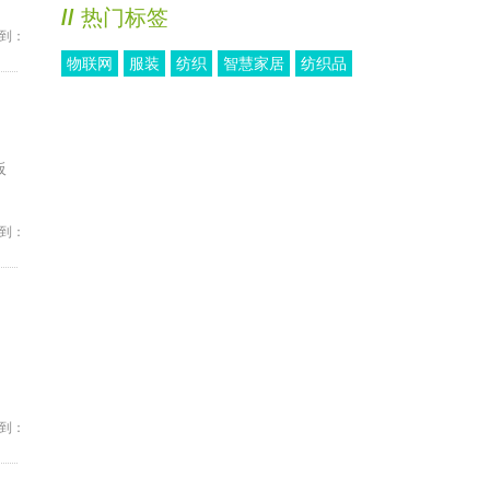
//
热门标签
到：
物联网
服装
纺织
智慧家居
纺织品
板
到：
到：