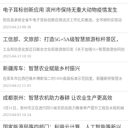
萄套种大豆种植模式，根据葡萄和大豆不同时期的生长特点，利用大豆根
瘤菌固肥吸收葡
电子耳标创新应用 滨州市保持无重大动物疫情发生
阳信县承担全省牛电子耳标创新应用试点工作扎实推进。全市顺利实现动
物产地检疫B证无纸化出证，动物产品B证无纸化出证正在试点推广。严格
2023-04-23 09:38
落实指定通道输入等制度，截至目前，共检查消毒畜禽及其产品运输车辆
2533辆，家畜
工信部、文旅部：打造5G+5A级智慧旅游标杆景区，
加强重点区域网络覆盖
工业和信息化部近日联合文化和旅游部印发《关于加强5G+智慧旅游协同创
新发展的通知》（下称《通知》）。《通知》围绕5G+智慧旅游基础设施建
2023-04-13 10:10
设、融合创新应用和产业生态构建三大领域提出总体发展目标和九大工作
任务，力
新疆库车：智慧农业赋能乡村振兴
在库车市比西巴格乡博斯坦二村1000亩高标准示范田里，新疆新桥智慧水
务股份有限公司技术人员正在指导农民利用智慧农业综合管理平台远程操
2023-04-12 11:03
作，对小麦进行精准浇水施肥。新疆新桥智慧水务股份有限公司副总经理
李昊介绍说
成都崇州：智慧农机助力春耕 让农业生产更高效
3月31日，崇州市正在进行四川省农机化助力粮食单产提升工程及水稻机械
化种植现场会，来自全省各地的近500名农业专家、农技人员、农机推广部
2023-04-03 10:24
门负责人现场观摩了水稻机械化种植作业演示。在无人驾驶拖拉机演示
区，一辆无人
国家能源局等四部门：利用云计算、人工智能等新兴