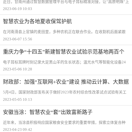
近日，甘南州通过智慧数据管理平台与电子耳标精准对接，让“高原明珠“上
的140多万头牦牛藏羊都有了“电子身份证“，为甘南牦牛藏羊原产地可追溯
2023-06-19 10:03
迈出重要一步，以科技手段推进甘南牦牛产业高质量发展。有了“电子身份
证
智慧农业为各地夏收保驾护航
在河南滑县上官镇的麦田里，多种农机正在联合作业。在收割机后面紧跟
着的是搂草机和秸秆打捆机。搂草机将散落的秸秆搂成行，打捆机紧跟着
2023-06-07 15:56
吸附秸秆、收草打捆，运输车辆将码好的秸秆拉往养殖场、发电厂进行综
合利用。在安
重庆力争“十四五”新建智慧农业试验示范基地两百个
电子耳标耳牌时刻记录大足黑山羊的生长状态；温光水气等智能化设备24
小时监测水稻的生长环境；智能化育秧工厂让育秧不再“靠天吃饭“……在物
2023-05-06 10:28
联网、云计算、大数据、区块链、5G以及人工智能等新一代信息技
财政部：加强“互联网+农业”建设 推动云计算、大数据
等新一代信息技术和科技产品深度融合应用
5月4日，国家财政部发布关于做好2023年农村综合性改革试点试验有关工
作的通知。通知提到，发挥新一代信息技术创新引领作用，大力推进数字
2023-05-05 10:13
乡村建设，推动数字技术与发展乡村实体经济、构建乡村治理体系加速融
合，着眼解决实
安徽当涂：智慧农业“套”出致富新路子
近年来，当涂县积极响应国家粮食安全要求的重要举措，探索立体复合种
植农业模式，实现农业种植生产增收致富。恒缘葡萄种植农场目前采用葡
2023-04-23 09:42