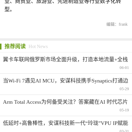
业、商贸业、旅游业、先进制造业等行业数字化转
型。
编辑：frank
推荐阅读
Hot News
翼卡车联网俄罗斯市场全面升级，打造本地流量+全栈
合规生态服务
06-01
当Wi-Fi 7遇见AI MCU，安谋科技携手Synaptics打通边
缘智能的“最后一米”
05-29
Arm Total Access为何备受关注？答案藏在AI 时代芯片
产业创新变革中
05-19
低延时+高鲁棒性，安谋科技新一代“玲珑”VPU IP赋能
AI视频应用
03-31