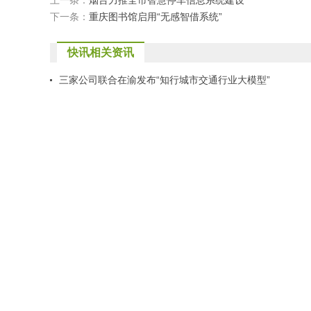
上一条：
烟台力推全市智慧停车信息系统建设
下一条：
重庆图书馆启用“无感智借系统”
快讯相关资讯
三家公司联合在渝发布“知行城市交通行业大模型”
海口市美兰区推动实施城市智慧停车试点项目
长沙县时空信息云平台稳步推进
青海实施数字经济发展三年行动
上海 智慧气象“为浦先知”
山东移动德州分公司数字赋能智慧停车
山东移动：全力支持住建行业数字化转型 构建智慧城市基
上海嘉定数字赋能“一网统管”
友情链接
：
人工智能资讯网
商旅生活网
服饰珠宝网
家纺时尚网
母婴