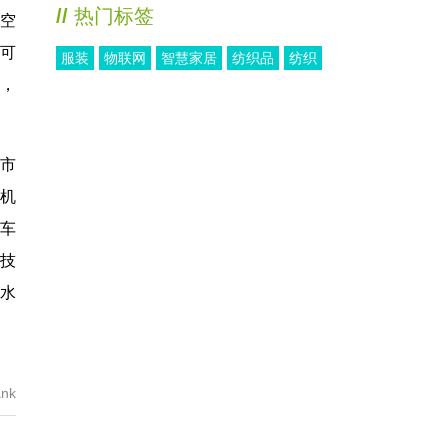
//
热门标签
航空
，可
服装
物联网
智慧家居
纺织品
纺织
，
城市
机
车
件技
水
nk