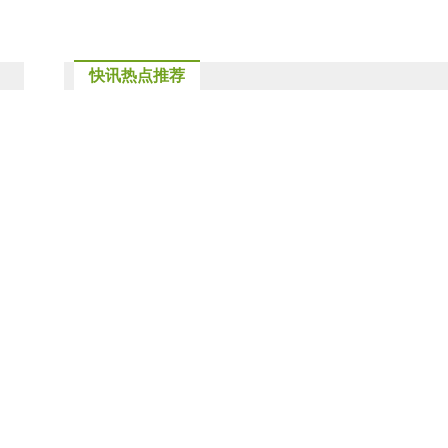
快讯热点推荐
底
时尚网
时尚元素网
56物联网
华衣网
纺服网
品牌时尚网
服装时尚网
纺服资本圈
36